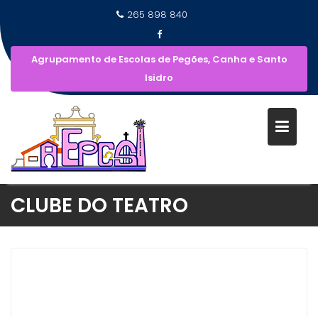
265 898 840
Agrupamento de Escolas de Pegões, Canha e Santo
Isidro
CLUBE DO TEATRO