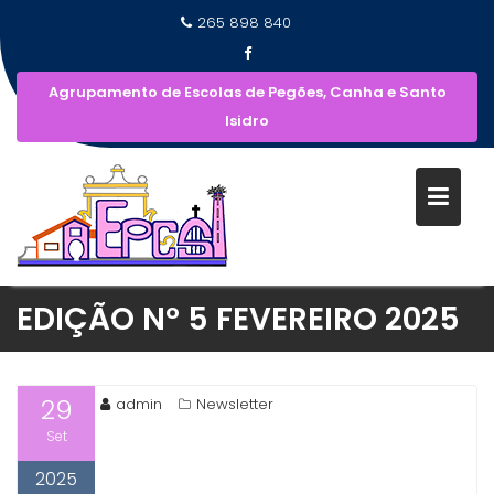
265 898 840
Agrupamento de Escolas de Pegões, Canha e Santo
Isidro
EDIÇÃO Nº 5 FEVEREIRO 2025
29
admin
Newsletter
Set
2025